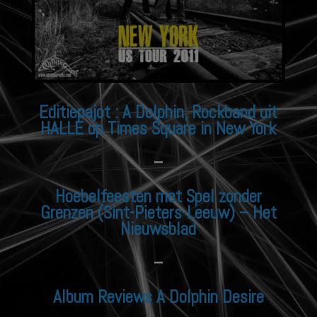
Editiepajot : A Dolphin, Rockband uit
HALLE op Times Square in New York
–
Hoebelfeesten met Spel zonder
Grenzen (Sint-Pieters-Leeuw) – Het
Nieuwsblad
–
Album Reviews A Dolphin Desire