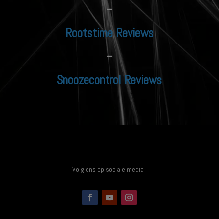
–
Rootstime Reviews
–
Snoozecontrol Reviews
Volg ons op sociale media :