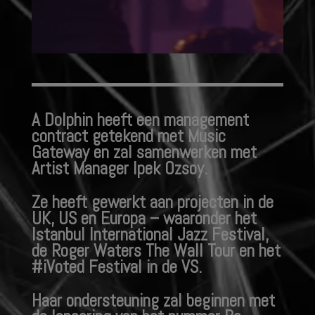
A Dolphin heeft een management
contract getekend met Music
Gateway en zal samenwerken met
Artist Manager Ipek Ozsoy.
Ze heeft gewerkt aan projecten in de
UK, US en Europa – waaronder het
Istanbul International Jazz Festival,
de Roger Waters The Wall Tour en het
#iVoted Festival in de VS.
Haar ondersteuning zal beginnen met