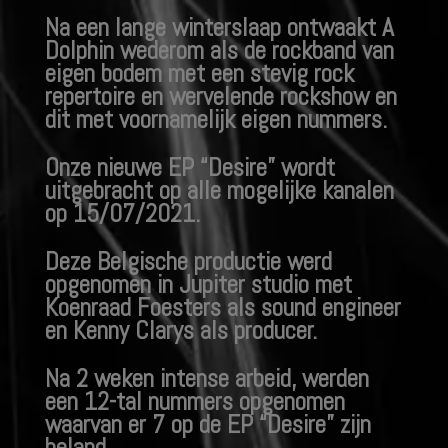
Na een lange winterslaap ontwaakt A
Dolphin wederom als de rockband van
eigen bodem met een stevig rock
repertoire en wervelende rockshow en
dit met voornamelijk eigen nummers.
Onze nieuwe EP “Desire” wordt
uitgebracht op alle mogelijke kanalen
op 15/07/2021.
Deze Belgische productie werd
opgenomen in Jupiter studio met
Koenraad Foesters
als sound engineer
en Kenny Clarys als producer.
Na 2 weken intense arbeid, werden
een 12-tal nummers opgenomen
waarvan er 7
op de EP “Desire” zijn
beland.