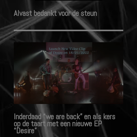
Alvast bedankt voor de steun
Inderdaad “we are back” en als kers
op de taart met een nieuwe EP
“Desire”