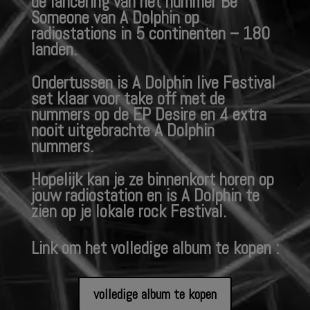
de lancering van het nummer Be
Someone van A Dolphin op
radiostations in 5 continenten – 180
landen.
Ondertussen is A Dolphin live Festival
set klaar voor take off met de
nummers op de EP Desire en 4 extra
nooit uitgebrachte A Dolphin
nummers.
Hopelijk kan je ze binnenkort horen op
jouw radiostation en is A Dolphin te
zien op je lokale rock Festival.
Link om het volledige album te kopen :
volledige album te kopen