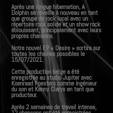
Après une longue hibernation, A
Dolphin se réveille à nouveau en tant
que groupe de rock local avec un
répertoire rock solide et un show rock
éblouissant, principalement avec leurs
propres chansons.
Notre nouvel EP « Desire » sortira sur
toutes les chaînes possibles le
15/07/2021.
Cette production belge a été
enregistrée au studio Jupiter avec
Koenraad Foesters comme
ingénieur
du son et Kenny Clarys en tant que
producteur.
Après 2 semaines de travail intense,
12 chansons ont été enregistrées