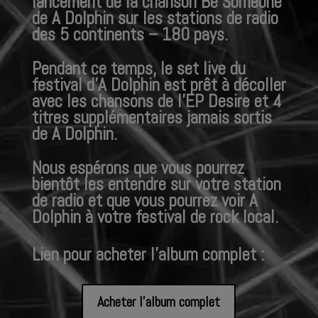
lancement de la chanson Be Someone
de A Dolphin sur les stations de radio
des 5 continents – 180 pays.
Pendant ce temps, le set live du
festival d’A Dolphin est prêt à décoller
avec les chansons de l’EP Desire et 4
titres supplémentaires jamais sortis
de A Dolphin.
Nous espérons que vous pourrez
bientôt les entendre sur votre station
de radio et que vous pourrez voir A
Dolphin à votre festival de rock local.
Lien pour acheter l’album complet :
Acheter l'album complet